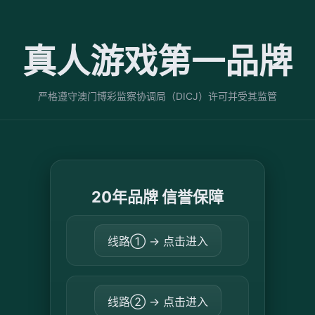
真人游戏第一品牌
严格遵守澳门博彩监察协调局（DICJ）许可并受其监管
20年品牌 信誉保障
线路① → 点击进入
线路② → 点击进入